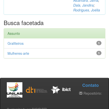
Alcântara, Jaína
;
Dala, Jandira
;
Rodrigues, Joélia
Busca facetada
Assunto
Grafiteiros
1
Mulheres-arte
1
Contato
Repositório: