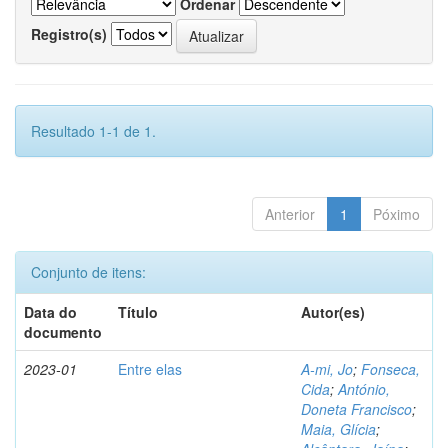
Ordenar
Registro(s)
Resultado 1-1 de 1.
Anterior
1
Póximo
Conjunto de itens:
Data do
Título
Autor(es)
documento
2023-01
Entre elas
A-mi, Jo
;
Fonseca,
Cida
;
António,
Doneta Francisco
;
Maia, Glícia
;