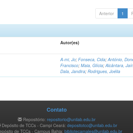
Anterior
1
Autor(es)
A-mi, Jo
;
Fonseca, Cida
;
António, Don
Francisco
;
Maia, Glícia
;
Alcântara, Jaí
Dala, Jandira
;
Rodrigues, Joélia
Contato
Repositório:
repositorio@unilab.edu.br
Depósito de TCCs - Campi Ceará:
depositotcc@unilab.edu.br
pósito de TCCs - Campus Bahia:
bibliotecamales@unilab.edu.br