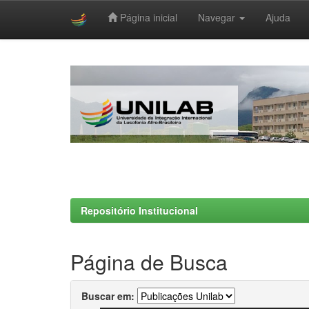
Página inicial
Navegar
Ajuda
Skip
navigation
Repositório Institucional
Página de Busca
Buscar em: