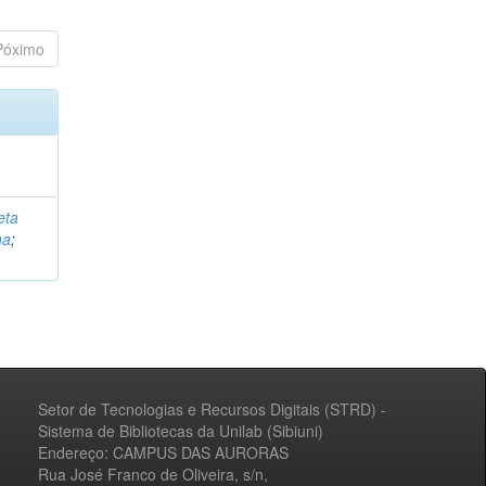
Póximo
eta
na
;
Setor de Tecnologias e Recursos Digitais (STRD) -
Sistema de Bibliotecas da Unilab (Sibiuni)
Endereço: CAMPUS DAS AURORAS
Rua José Franco de Oliveira, s/n,