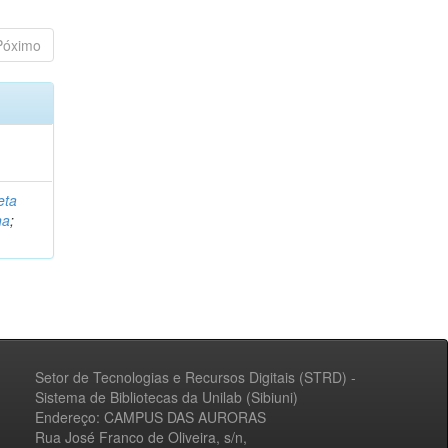
Póximo
eta
na
;
Setor de Tecnologias e Recursos Digitais (STRD) -
Sistema de Bibliotecas da Unilab (Sibiuni)
Endereço: CAMPUS DAS AURORAS
Rua José Franco de Oliveira, s/n,