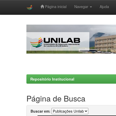
Página inicial
Navegar
Ajuda
Skip
navigation
Repositório Institucional
Página de Busca
Buscar em: