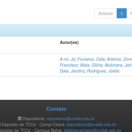
Anterior
1
Autor(es)
A-mi, Jo
;
Fonseca, Cida
;
António, Don
Francisco
;
Maia, Glícia
;
Alcântara, Jaí
Dala, Jandira
;
Rodrigues, Joélia
Contato
Repositório:
repositorio@unilab.edu.br
Depósito de TCCs - Campi Ceará:
depositotcc@unilab.edu.br
pósito de TCCs - Campus Bahia:
bibliotecamales@unilab.edu.br