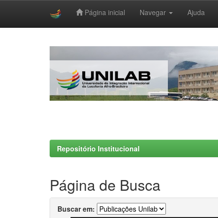
Página inicial
Navegar
Ajuda
Skip
navigation
Repositório Institucional
Página de Busca
Buscar em: