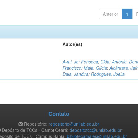
Anterior
1
Autor(es)
A-mi, Jo
;
Fonseca, Cida
;
António, Don
Francisco
;
Maia, Glícia
;
Alcântara, Jaí
Dala, Jandira
;
Rodrigues, Joélia
Contato
Repositório:
repositorio@unilab.edu.br
Depósito de TCCs - Campi Ceará:
depositotcc@unilab.edu.br
pósito de TCCs - Campus Bahia:
bibliotecamales@unilab.edu.br