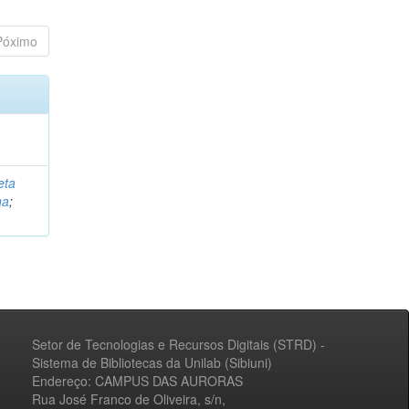
Póximo
eta
na
;
Setor de Tecnologias e Recursos Digitais (STRD) -
Sistema de Bibliotecas da Unilab (Sibiuni)
Endereço: CAMPUS DAS AURORAS
Rua José Franco de Oliveira, s/n,