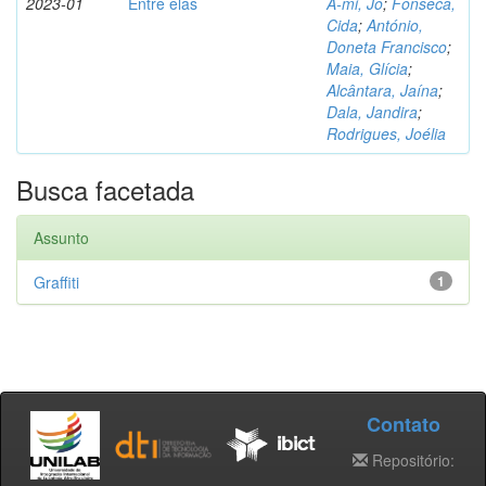
2023-01
Entre elas
A-mi, Jo
;
Fonseca,
Cida
;
António,
Doneta Francisco
;
Maia, Glícia
;
Alcântara, Jaína
;
Dala, Jandira
;
Rodrigues, Joélia
Busca facetada
Assunto
Graffiti
1
Contato
Repositório: