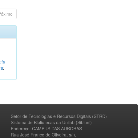
Póximo
eta
na
;
Setor de Tecnologias e Recursos Digitais (STRD) -
Sistema de Bibliotecas da Unilab (Sibiuni)
Endereço: CAMPUS DAS AURORAS
Rua José Franco de Oliveira, s/n,