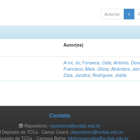
Anterior
1
Autor(es)
A-mi, Jo
;
Fonseca, Cida
;
António, Don
Francisco
;
Maia, Glícia
;
Alcântara, Jaí
Dala, Jandira
;
Rodrigues, Joélia
Contato
Repositório:
repositorio@unilab.edu.br
Depósito de TCCs - Campi Ceará:
depositotcc@unilab.edu.br
pósito de TCCs - Campus Bahia:
bibliotecamales@unilab.edu.br