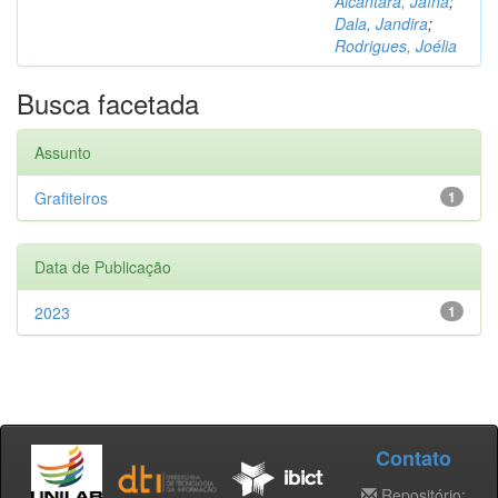
Alcântara, Jaína
;
Dala, Jandira
;
Rodrigues, Joélia
Busca facetada
Assunto
Grafiteiros
1
Data de Publicação
2023
1
Contato
Repositório: