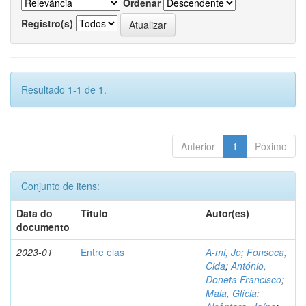
Ordenar
Registro(s)
Resultado 1-1 de 1.
Anterior
1
Póximo
Conjunto de itens:
Data do
Título
Autor(es)
documento
2023-01
Entre elas
A-mi, Jo
;
Fonseca,
Cida
;
António,
Doneta Francisco
;
Maia, Glícia
;