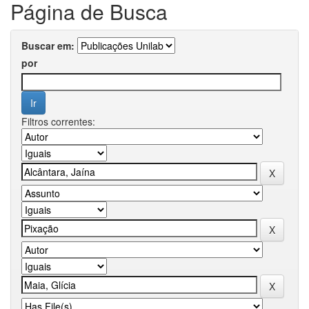
Página de Busca
Buscar em:
por
Filtros correntes: