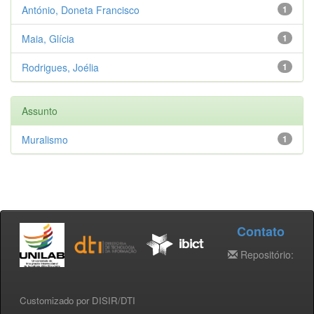
António, Doneta Francisco
1
Maia, Glícia
1
Rodrigues, Joélia
1
Assunto
Muralismo
1
Contato
Repositório:
Customizado por DISIR/DTI