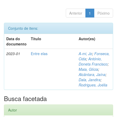
Anterior
1
Póximo
Conjunto de itens:
Data do
Título
Autor(es)
documento
2023-01
Entre elas
A-mi, Jo
;
Fonseca,
Cida
;
António,
Doneta Francisco
;
Maia, Glícia
;
Alcântara, Jaína
;
Dala, Jandira
;
Rodrigues, Joélia
Busca facetada
Autor