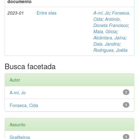
documento
2023-01
Entre elas
A-mi, Jo
;
Fonseca,
Cida
;
António,
Doneta Francisco
;
Maia, Glícia
;
Alcântara, Jaína
;
Dala, Jandira
;
Rodrigues, Joélia
Busca facetada
Autor
A-mi, Jo
1
Fonseca, Cida
1
Assunto
Grafiteiros
1