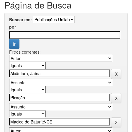
Página de Busca
Buscar em:
por
Filtros correntes: