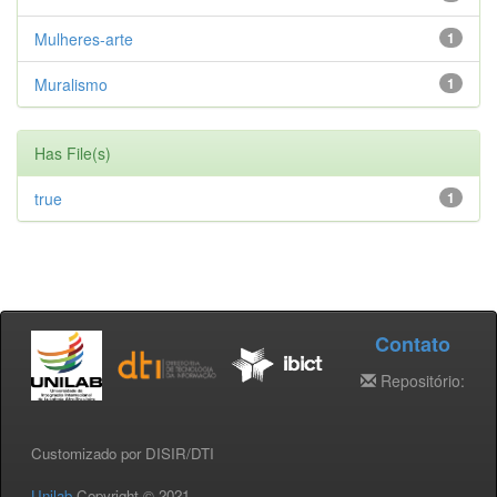
Mulheres-arte
1
Muralismo
1
Has File(s)
true
1
Contato
Repositório:
Customizado por DISIR/DTI
Unilab
Copyright © 2021