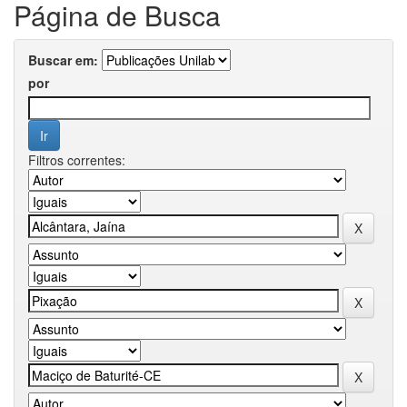
Página de Busca
Buscar em:
por
Filtros correntes: