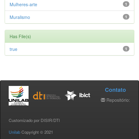
Mulheres-arte
1
Muralismo
1
Has File(s)
true
1
Contato
Repositório:
Customizado por DISIR/DTI
Unilab
Copyright © 2021