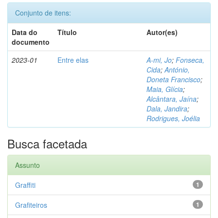
Conjunto de itens:
Data do
Título
Autor(es)
documento
2023-01
Entre elas
A-mi, Jo
;
Fonseca,
Cida
;
António,
Doneta Francisco
;
Maia, Glícia
;
Alcântara, Jaína
;
Dala, Jandira
;
Rodrigues, Joélia
Busca facetada
Assunto
Graffiti
1
Grafiteiros
1