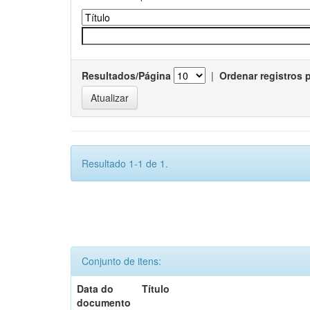
Resultados/Página
|
Ordenar registros 
Resultado 1-1 de 1.
Conjunto de itens:
Data do
Título
documento