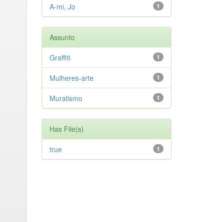
A-mi, Jo
1
Assunto
Graffiti
1
Mulheres-arte
1
Muralismo
1
Has File(s)
true
1