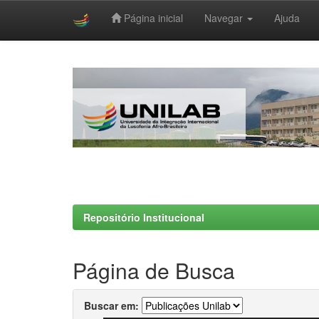
Página inicial
Navegar
Ajuda
Skip
navigation
Repositório Institucional
Página de Busca
Buscar em: