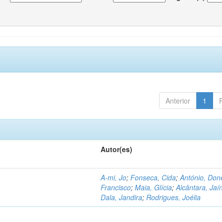
Anterior
1
Autor(es)
A-mi, Jo
;
Fonseca, Cida
;
António, Don
Francisco
;
Maia, Glícia
;
Alcântara, Jaí
Dala, Jandira
;
Rodrigues, Joélia