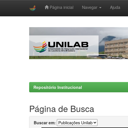
Página inicial
Navegar
Ajuda
Skip
navigation
Repositório Institucional
Página de Busca
Buscar em: