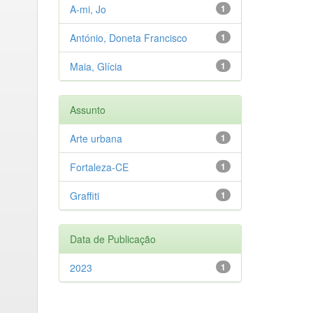
A-mi, Jo
1
António, Doneta Francisco
1
Maia, Glícia
1
Assunto
Arte urbana
1
Fortaleza-CE
1
Graffiti
1
Data de Publicação
2023
1