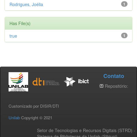
Rodrigues, Joélia
1
Has File(s)
true
1
Contato
Repositório:
Customizado por DISIR/DTI
Unilab
Copyright © 2021
Setor de Tecnologias e Recursos Digitais (STRD) -
Sistema de Bibliotecas da Unilab (Sibiuni)