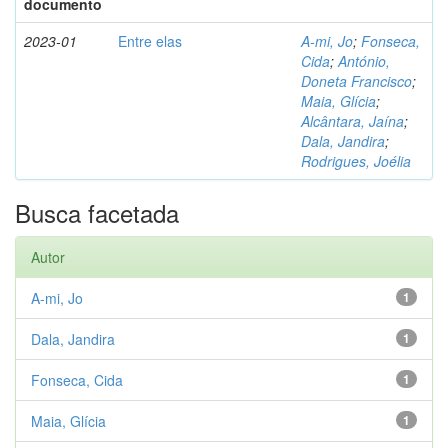
documento
2023-01
Entre elas
A-mi, Jo
;
Fonseca,
Cida
;
António,
Doneta Francisco
;
Maia, Glícia
;
Alcântara, Jaína
;
Dala, Jandira
;
Rodrigues, Joélia
Busca facetada
Autor
A-mi, Jo
1
Dala, Jandira
1
Fonseca, Cida
1
Maia, Glícia
1