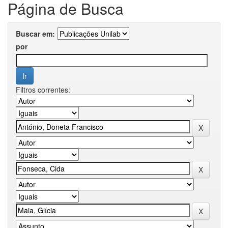
Página de Busca
Buscar em:
por
Filtros correntes: