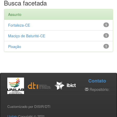
Busca facetada
Assunto
Fortaleza-CE
1
Maciço de Baturité-CE
1
Pixação
1
Contato
Repositório:
Customizado por DISIR/DTI
Unilab
Copyright © 2021