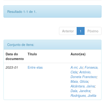
Resultado 1-1 de 1.
Anterior
1
Póximo
Conjunto de itens:
Data do
Título
Autor(es)
documento
2023-01
Entre elas
A-mi, Jo
;
Fonseca,
Cida
;
António,
Doneta Francisco
;
Maia, Glícia
;
Alcântara, Jaína
;
Dala, Jandira
;
Rodrigues, Joélia