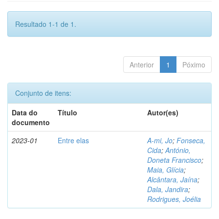
Resultado 1-1 de 1.
Anterior
1
Póximo
Conjunto de itens:
Data do
Título
Autor(es)
documento
2023-01
Entre elas
A-mi, Jo
;
Fonseca,
Cida
;
António,
Doneta Francisco
;
Maia, Glícia
;
Alcântara, Jaína
;
Dala, Jandira
;
Rodrigues, Joélia