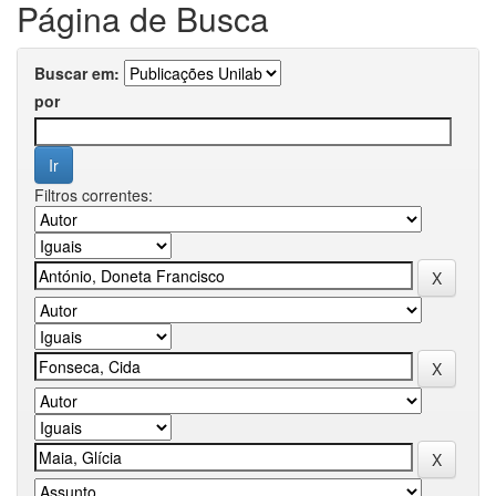
Página de Busca
Buscar em:
por
Filtros correntes: