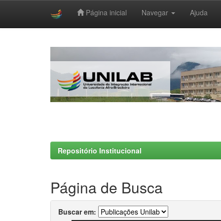
Página inicial
Navegar
Ajuda
Skip
navigation
Repositório Institucional
Página de Busca
Buscar em: