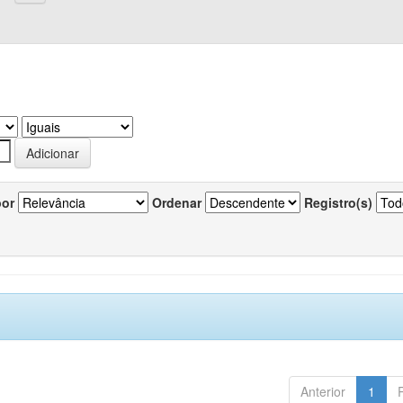
por
Ordenar
Registro(s)
Anterior
1