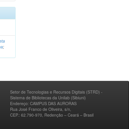
eta
na
;
Setor de Tecnologias e Recursos Digitais (STRD) -
Sistema de Bibliotecas da Unilab (Sibiuni)
Endereço: CAMPUS DAS AURORAS
Rua José Franco de Oliveira, s/n,
CEP.: 62.790-970, Redenção – Ceará – Brasil