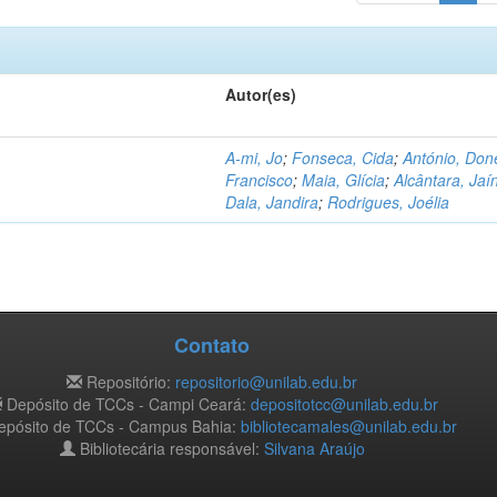
Autor(es)
A-mi, Jo
;
Fonseca, Cida
;
António, Don
Francisco
;
Maia, Glícia
;
Alcântara, Jaí
Dala, Jandira
;
Rodrigues, Joélia
Contato
Repositório:
repositorio@unilab.edu.br
Depósito de TCCs - Campi Ceará:
depositotcc@unilab.edu.br
pósito de TCCs - Campus Bahia:
bibliotecamales@unilab.edu.br
Bibliotecária responsável:
Silvana Araújo