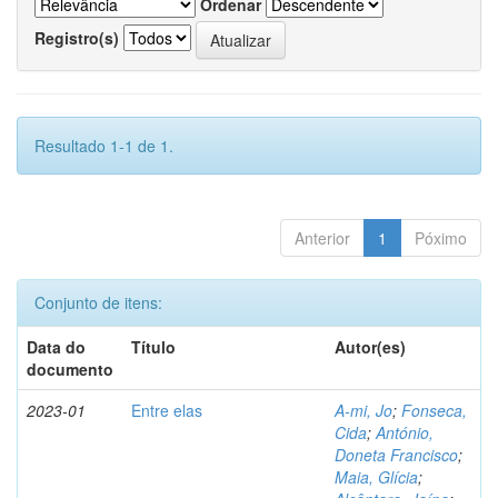
Ordenar
Registro(s)
Resultado 1-1 de 1.
Anterior
1
Póximo
Conjunto de itens:
Data do
Título
Autor(es)
documento
2023-01
Entre elas
A-mi, Jo
;
Fonseca,
Cida
;
António,
Doneta Francisco
;
Maia, Glícia
;