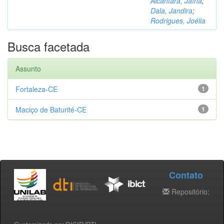
Alcântara, Jaína
;
Dala, Jandira
;
Rodrigues, Joélia
Busca facetada
Assunto
Fortaleza-CE
1
Maciço de Baturité-CE
1
Contato
Repositório: