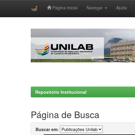
Página inicial
Navegar
Ajuda
Skip
navigation
Repositório Institucional
Página de Busca
Buscar em: