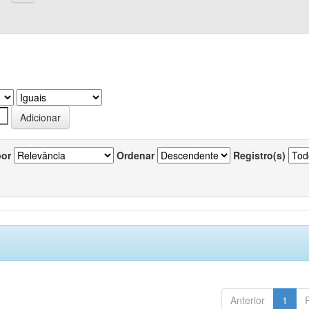
por
Ordenar
Registro(s)
Anterior
1