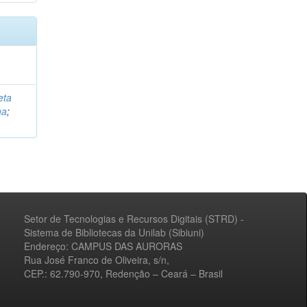
eta
na
;
Setor de Tecnologias e Recursos Digitais (STRD) -
Sistema de Bibliotecas da Unilab (Sibiuni)
Endereço: CAMPUS DAS AURORAS
Rua José Franco de Oliveira, s/n,
CEP.: 62.790-970, Redenção – Ceará – Brasil