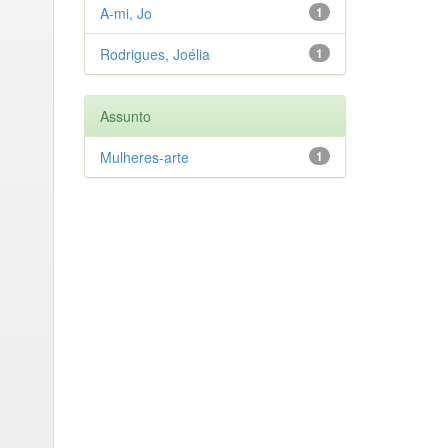
A-mi, Jo
1
Rodrigues, Joélia
1
Assunto
Mulheres-arte
1