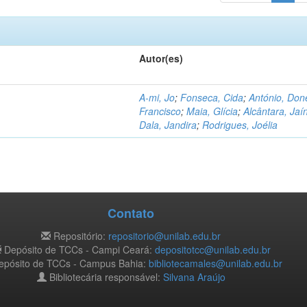
Autor(es)
A-mi, Jo
;
Fonseca, Cida
;
António, Don
Francisco
;
Maia, Glícia
;
Alcântara, Jaí
Dala, Jandira
;
Rodrigues, Joélia
Contato
Repositório:
repositorio@unilab.edu.br
Depósito de TCCs - Campi Ceará:
depositotcc@unilab.edu.br
pósito de TCCs - Campus Bahia:
bibliotecamales@unilab.edu.br
Bibliotecária responsável:
Silvana Araújo