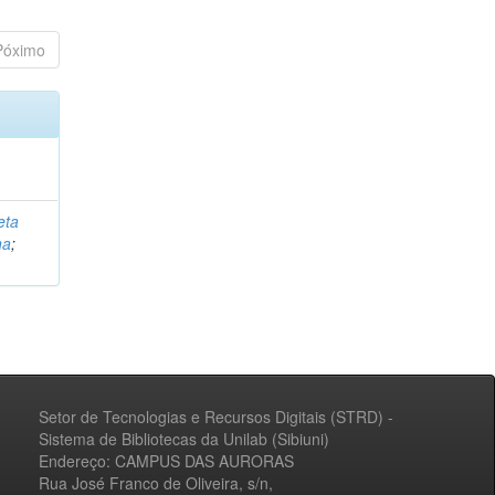
Póximo
eta
na
;
Setor de Tecnologias e Recursos Digitais (STRD) -
Sistema de Bibliotecas da Unilab (Sibiuni)
Endereço: CAMPUS DAS AURORAS
Rua José Franco de Oliveira, s/n,