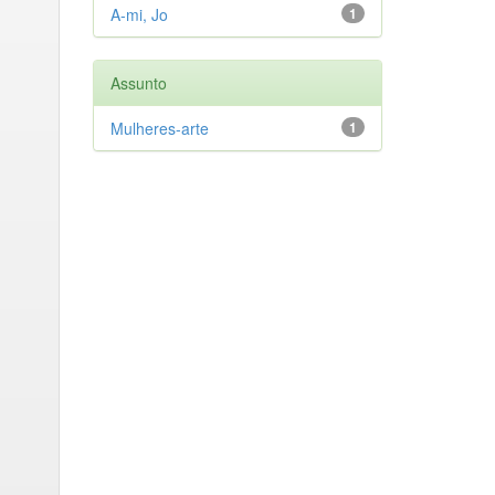
A-mi, Jo
1
Assunto
Mulheres-arte
1