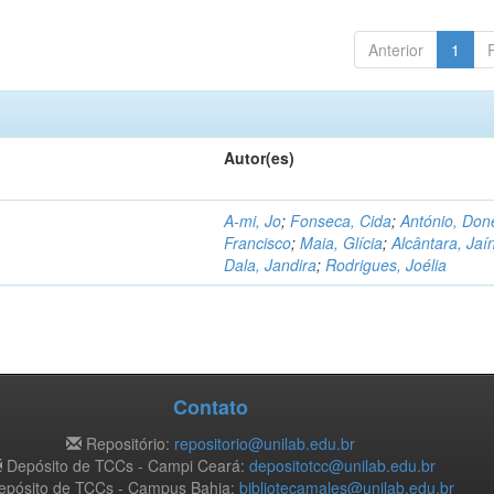
Anterior
1
Autor(es)
A-mi, Jo
;
Fonseca, Cida
;
António, Don
Francisco
;
Maia, Glícia
;
Alcântara, Jaí
Dala, Jandira
;
Rodrigues, Joélia
Contato
Repositório:
repositorio@unilab.edu.br
Depósito de TCCs - Campi Ceará:
depositotcc@unilab.edu.br
pósito de TCCs - Campus Bahia:
bibliotecamales@unilab.edu.br