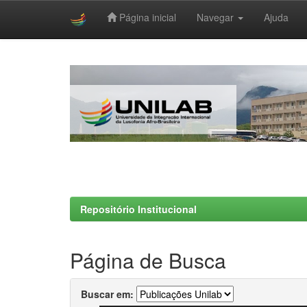
Página inicial
Navegar
Ajuda
Skip
navigation
Repositório Institucional
Página de Busca
Buscar em: