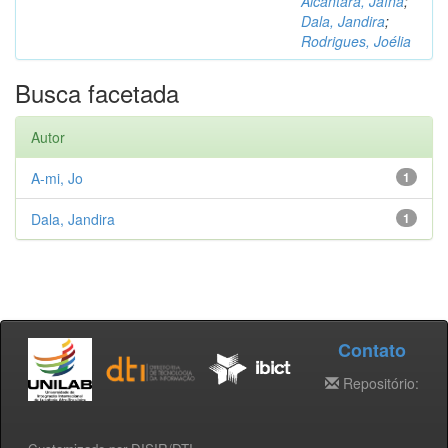
Alcântara, Jaína
;
Dala, Jandira
;
Rodrigues, Joélia
Busca facetada
Autor
A-mi, Jo
1
Dala, Jandira
1
Contato
Repositório: