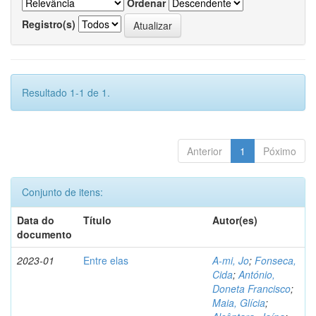
Ordenar
Registro(s)
Resultado 1-1 de 1.
Anterior
1
Póximo
Conjunto de itens:
Data do
Título
Autor(es)
documento
2023-01
Entre elas
A-mi, Jo
;
Fonseca,
Cida
;
António,
Doneta Francisco
;
Maia, Glícia
;