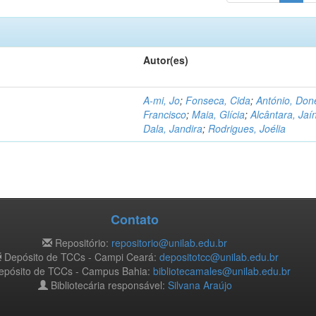
Autor(es)
A-mi, Jo
;
Fonseca, Cida
;
António, Don
Francisco
;
Maia, Glícia
;
Alcântara, Jaí
Dala, Jandira
;
Rodrigues, Joélia
Contato
Repositório:
repositorio@unilab.edu.br
Depósito de TCCs - Campi Ceará:
depositotcc@unilab.edu.br
pósito de TCCs - Campus Bahia:
bibliotecamales@unilab.edu.br
Bibliotecária responsável:
Silvana Araújo