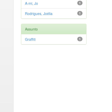
A-mi, Jo
1
Rodrigues, Joélia
1
Assunto
Graffiti
1