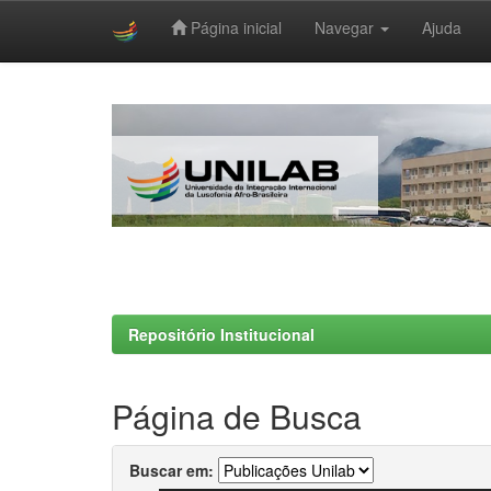
Página inicial
Navegar
Ajuda
Skip
navigation
Repositório Institucional
Página de Busca
Buscar em: