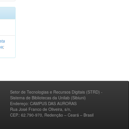
eta
na
;
Setor de Tecnologias e Recursos Digitais (STRD) -
Sistema de Bibliotecas da Unilab (Sibiuni)
Endereço: CAMPUS DAS AURORAS
Rua José Franco de Oliveira, s/n,
CEP.: 62.790-970, Redenção – Ceará – Brasil