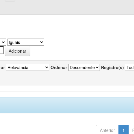
por
Ordenar
Registro(s)
Anterior
1