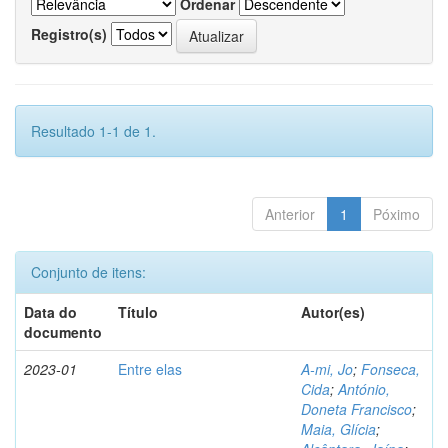
Ordenar
Registro(s)
Resultado 1-1 de 1.
Anterior
1
Póximo
Conjunto de itens:
Data do
Título
Autor(es)
documento
2023-01
Entre elas
A-mi, Jo
;
Fonseca,
Cida
;
António,
Doneta Francisco
;
Maia, Glícia
;