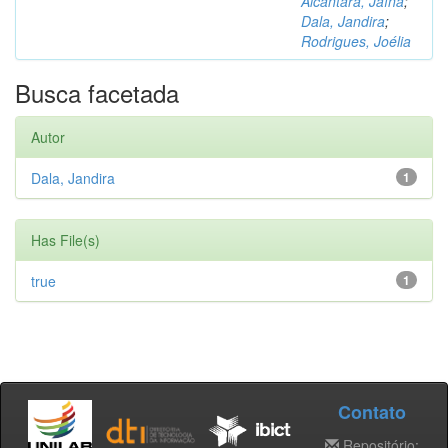
Alcântara, Jaína
;
Dala, Jandira
;
Rodrigues, Joélia
Busca facetada
Autor
Dala, Jandira
1
Has File(s)
true
1
Contato
Repositório: