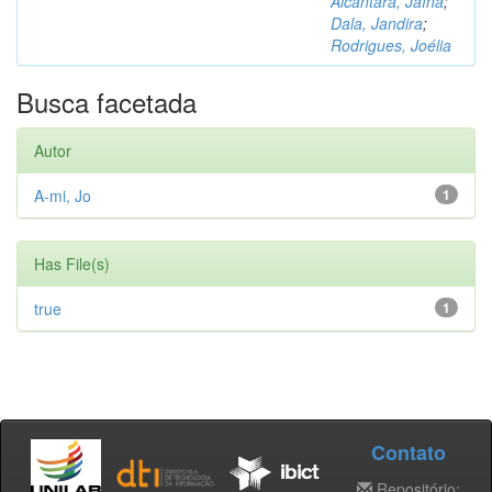
Alcântara, Jaína
;
Dala, Jandira
;
Rodrigues, Joélia
Busca facetada
Autor
A-mi, Jo
1
Has File(s)
true
1
Contato
Repositório: