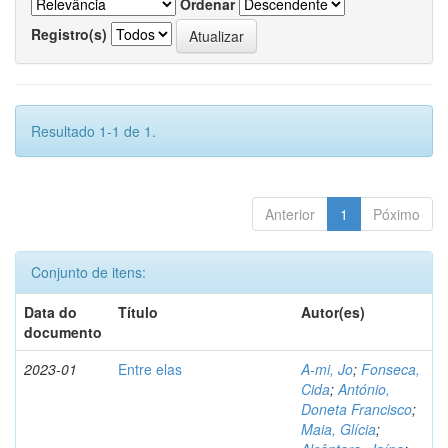
Ordenar
Registro(s)
Resultado 1-1 de 1.
Anterior
1
Póximo
Conjunto de itens:
Data do
Título
Autor(es)
documento
2023-01
Entre elas
A-mi, Jo
;
Fonseca,
Cida
;
António,
Doneta Francisco
;
Maia, Glícia
;