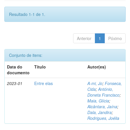
Resultado 1-1 de 1.
Anterior
1
Póximo
Conjunto de itens:
Data do
Título
Autor(es)
documento
2023-01
Entre elas
A-mi, Jo
;
Fonseca,
Cida
;
António,
Doneta Francisco
;
Maia, Glícia
;
Alcântara, Jaína
;
Dala, Jandira
;
Rodrigues, Joélia