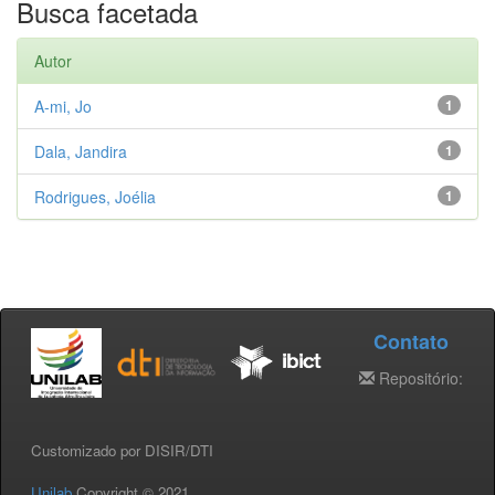
Busca facetada
Autor
A-mi, Jo
1
Dala, Jandira
1
Rodrigues, Joélia
1
Contato
Repositório:
Customizado por DISIR/DTI
Unilab
Copyright © 2021