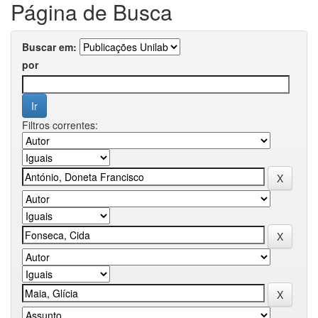
Página de Busca
Buscar em:
por
Filtros correntes: