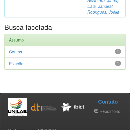
Alcântara, Jaína
;
Dala, Jandira
;
Rodrigues, Joélia
Busca facetada
Assunto
Contos
1
Pixação
1
Contato
Repositório: