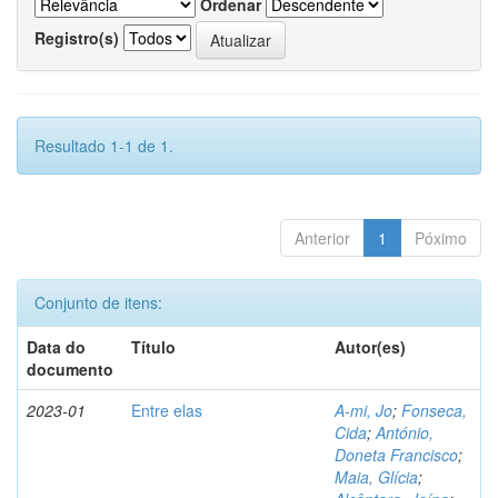
Ordenar
Registro(s)
Resultado 1-1 de 1.
Anterior
1
Póximo
Conjunto de itens:
Data do
Título
Autor(es)
documento
2023-01
Entre elas
A-mi, Jo
;
Fonseca,
Cida
;
António,
Doneta Francisco
;
Maia, Glícia
;