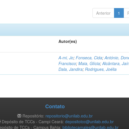
Anterior
1
Autor(es)
A-mi, Jo
;
Fonseca, Cida
;
António, Don
Francisco
;
Maia, Glícia
;
Alcântara, Jaí
Dala, Jandira
;
Rodrigues, Joélia
Contato
Repositório:
repositorio@unilab.edu.br
Depósito de TCCs - Campi Ceará:
depositotcc@unilab.edu.br
pósito de TCCs - Campus Bahia:
bibliotecamales@unilab.edu.br