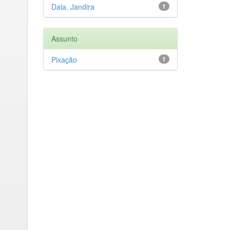
Dala, Jandira
1
Assunto
Pixação
1