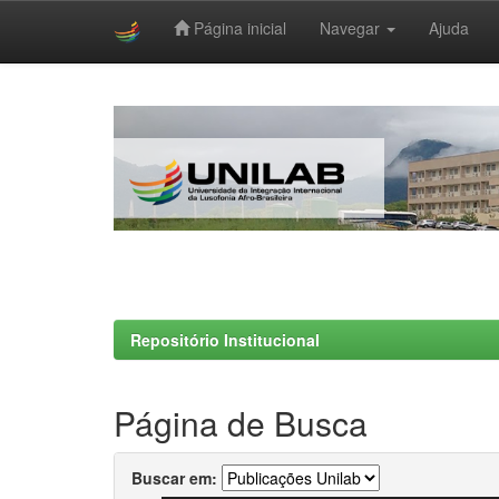
Página inicial
Navegar
Ajuda
Skip
navigation
Repositório Institucional
Página de Busca
Buscar em: