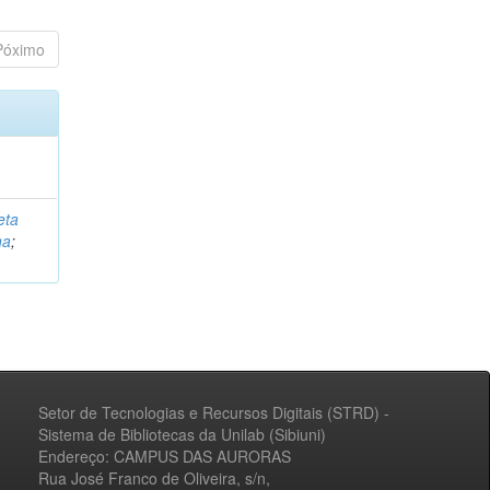
Póximo
eta
na
;
Setor de Tecnologias e Recursos Digitais (STRD) -
Sistema de Bibliotecas da Unilab (Sibiuni)
Endereço: CAMPUS DAS AURORAS
Rua José Franco de Oliveira, s/n,