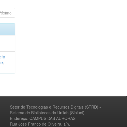
Póximo
eta
na
;
Setor de Tecnologias e Recursos Digitais (STRD) -
Sistema de Bibliotecas da Unilab (Sibiuni)
Endereço: CAMPUS DAS AURORAS
Rua José Franco de Oliveira, s/n,