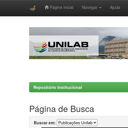
Página inicial
Navegar
Ajuda
Skip
navigation
Repositório Institucional
Página de Busca
Buscar em: