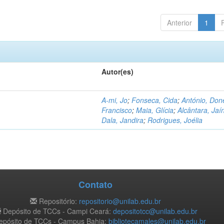
Anterior
1
Autor(es)
A-mi, Jo
;
Fonseca, Cida
;
António, Don
Francisco
;
Maia, Glícia
;
Alcântara, Jaí
Dala, Jandira
;
Rodrigues, Joélia
Contato
Repositório:
repositorio@unilab.edu.br
Depósito de TCCs - Campi Ceará:
depositotcc@unilab.edu.br
pósito de TCCs - Campus Bahia:
bibliotecamales@unilab.edu.br