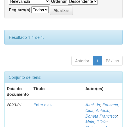
Ordenar
Registro(s)
Resultado 1-1 de 1.
Anterior
1
Póximo
Conjunto de itens:
Data do
Título
Autor(es)
documento
2023-01
Entre elas
A-mi, Jo
;
Fonseca,
Cida
;
António,
Doneta Francisco
;
Maia, Glícia
;