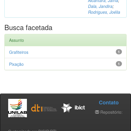
Alcântara, Jaína
;
Dala, Jandira
;
Rodrigues, Joélia
Busca facetada
Assunto
Grafiteiros
1
Pixação
1
Contato
Repositório: