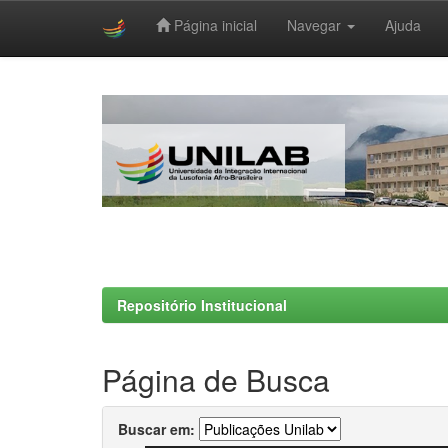
Página inicial
Navegar
Ajuda
Skip
navigation
Repositório Institucional
Página de Busca
Buscar em: