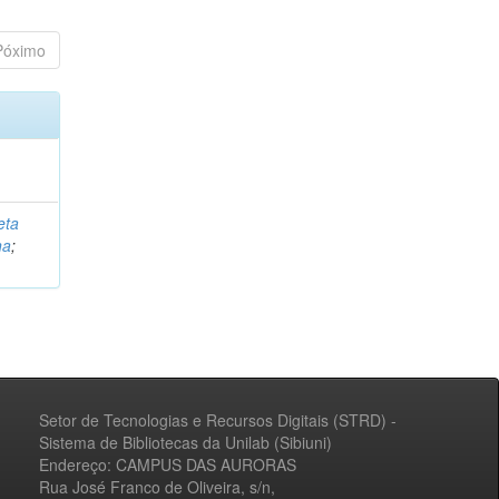
Póximo
eta
na
;
Setor de Tecnologias e Recursos Digitais (STRD) -
Sistema de Bibliotecas da Unilab (Sibiuni)
Endereço: CAMPUS DAS AURORAS
Rua José Franco de Oliveira, s/n,