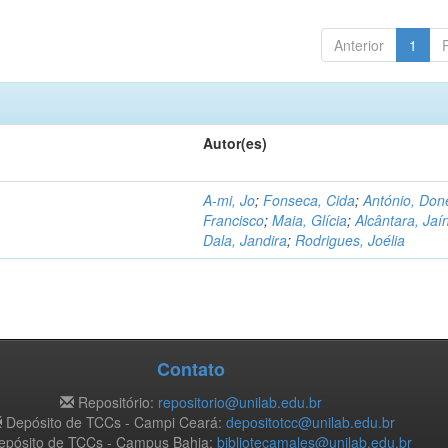
Anterior
1
Autor(es)
A-mi, Jo
;
Fonseca, Cida
;
António, Don
Francisco
;
Maia, Glícia
;
Alcântara, Jaí
Dala, Jandira
;
Rodrigues, Joélia
Contato
Repositório:
repositorio@unilab.edu.br
Depósito de TCCs - Campi Ceará:
depositotcc@unilab.edu.br
pósito de TCCs - Campus Bahia:
bibliotecamales@unilab.edu.br