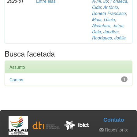
2023-01
Entre elas
A-mi, Jo
;
Fonseca,
Cida
;
António,
Doneta Francisco
;
Maia, Glícia
;
Alcântara, Jaína
;
Dala, Jandira
;
Rodrigues, Joélia
Busca facetada
Assunto
Contos
1
Contato
Repositório: