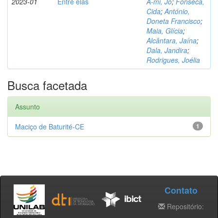
2023-01
Entre elas
A-mi, Jo
;
Fonseca,
Cida
;
António,
Doneta Francisco
;
Maia, Glícia
;
Alcântara, Jaína
;
Dala, Jandira
;
Rodrigues, Joélia
Busca facetada
Assunto
Maciço de Baturité-CE
1
Contato
Repositório: