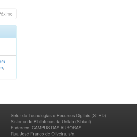
Póximo
eta
na
;
Setor de Tecnologias e Recursos Digitais (STRD) -
Sistema de Bibliotecas da Unilab (Sibiuni)
Endereço: CAMPUS DAS AURORAS
Rua José Franco de Oliveira, s/n,