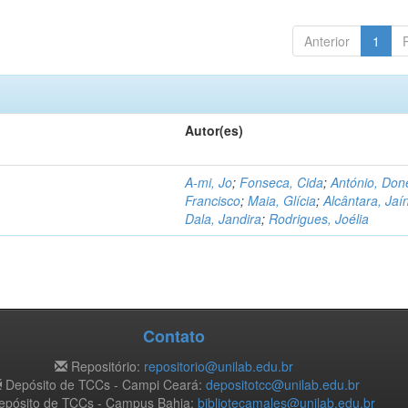
Anterior
1
Autor(es)
A-mi, Jo
;
Fonseca, Cida
;
António, Don
Francisco
;
Maia, Glícia
;
Alcântara, Jaí
Dala, Jandira
;
Rodrigues, Joélia
Contato
Repositório:
repositorio@unilab.edu.br
Depósito de TCCs - Campi Ceará:
depositotcc@unilab.edu.br
pósito de TCCs - Campus Bahia:
bibliotecamales@unilab.edu.br