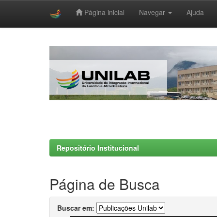
Página inicial
Navegar
Ajuda
Skip
navigation
Repositório Institucional
Página de Busca
Buscar em: