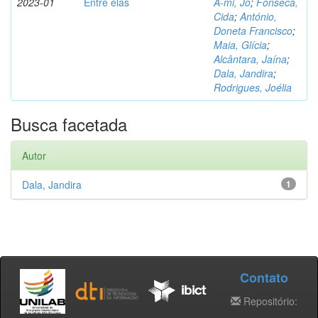
2023-01
Entre elas
A-mi, Jo
;
Fonseca,
Cida
;
António,
Doneta Francisco
;
Maia, Glícia
;
Alcântara, Jaína
;
Dala, Jandira
;
Rodrigues, Joélia
Busca facetada
Autor
Dala, Jandira
1
Contato
Repositório: