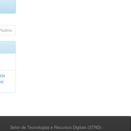
Póximo
eta
na
;
Setor de Tecnologias e Recursos Digitais (STRD) -