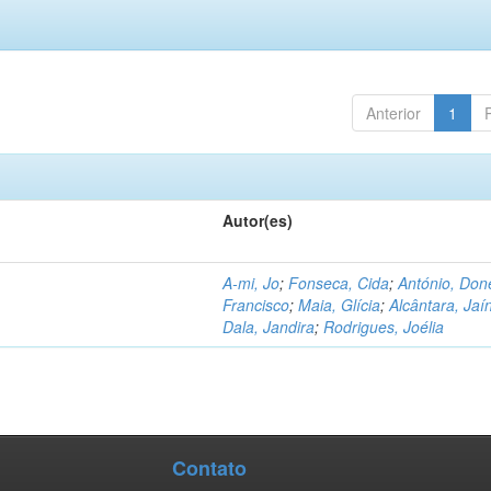
Anterior
1
Autor(es)
A-mi, Jo
;
Fonseca, Cida
;
António, Don
Francisco
;
Maia, Glícia
;
Alcântara, Jaí
Dala, Jandira
;
Rodrigues, Joélia
Contato