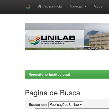
Página inicial
Navegar
Ajuda
Skip
navigation
Repositório Institucional
Página de Busca
Buscar em: