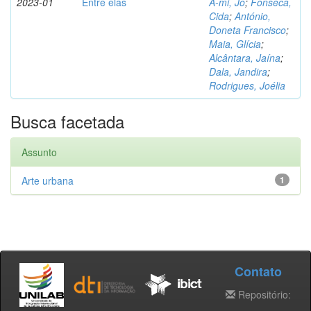
2023-01
Entre elas
A-mi, Jo
;
Fonseca,
Cida
;
António,
Doneta Francisco
;
Maia, Glícia
;
Alcântara, Jaína
;
Dala, Jandira
;
Rodrigues, Joélia
Busca facetada
Assunto
Arte urbana
1
Contato
Repositório: