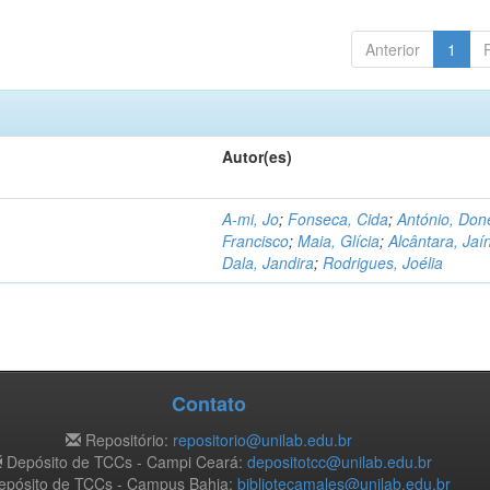
Anterior
1
Autor(es)
A-mi, Jo
;
Fonseca, Cida
;
António, Don
Francisco
;
Maia, Glícia
;
Alcântara, Jaí
Dala, Jandira
;
Rodrigues, Joélia
Contato
Repositório:
repositorio@unilab.edu.br
Depósito de TCCs - Campi Ceará:
depositotcc@unilab.edu.br
pósito de TCCs - Campus Bahia:
bibliotecamales@unilab.edu.br