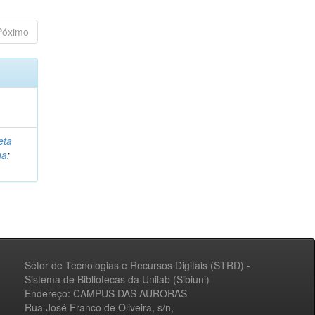
Póximo
eta
na
;
Setor de Tecnologias e Recursos Digitais (STRD) -
Sistema de Bibliotecas da Unilab (Sibiuni)
Endereço: CAMPUS DAS AURORAS
Rua José Franco de Oliveira, s/n,