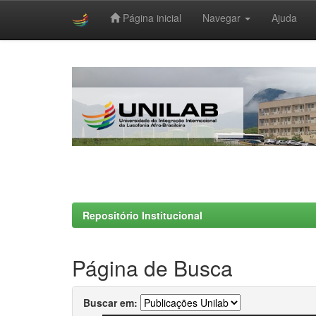
Página inicial
Navegar
Ajuda
Skip
navigation
Repositório Institucional
Página de Busca
Buscar em: