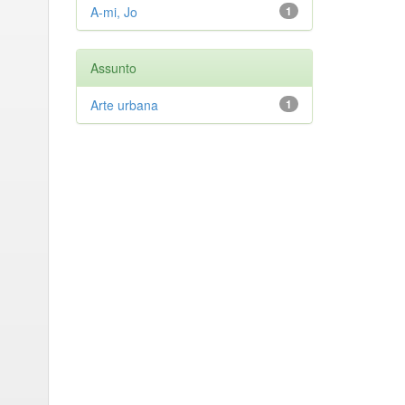
A-mi, Jo
1
Assunto
Arte urbana
1