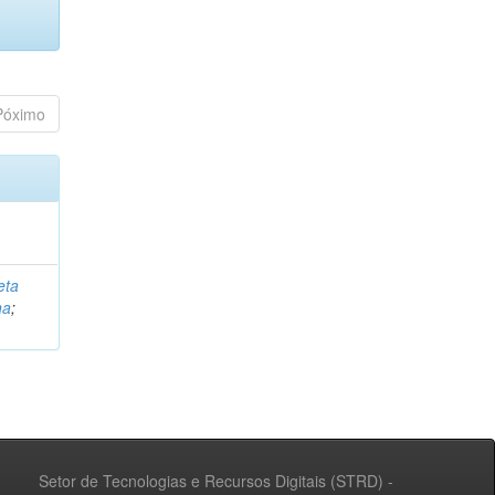
Póximo
eta
na
;
Setor de Tecnologias e Recursos Digitais (STRD) -