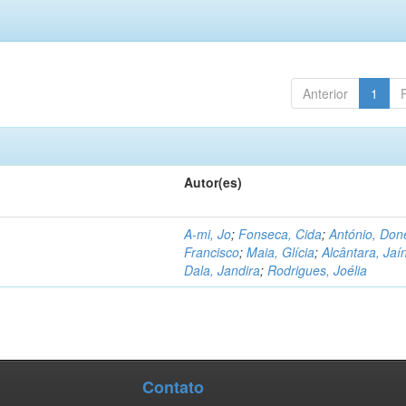
Anterior
1
Autor(es)
A-mi, Jo
;
Fonseca, Cida
;
António, Don
Francisco
;
Maia, Glícia
;
Alcântara, Jaí
Dala, Jandira
;
Rodrigues, Joélia
Contato