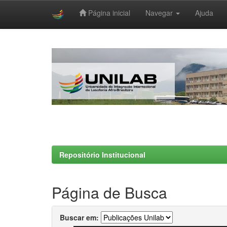
Página inicial
Navegar
Ajuda
Skip
navigation
Repositório Institucional
Página de Busca
Buscar em: