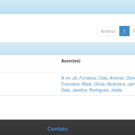
Anterior
1
Autor(es)
A-mi, Jo
;
Fonseca, Cida
;
António, Don
Francisco
;
Maia, Glícia
;
Alcântara, Jaí
Dala, Jandira
;
Rodrigues, Joélia
Contato