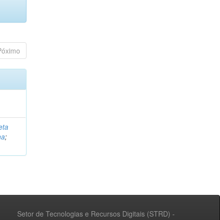
Póximo
eta
na
;
Setor de Tecnologias e Recursos Digitais (STRD) -