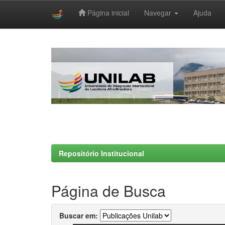
Página inicial
Navegar
Ajuda
Skip
navigation
Repositório Institucional
Página de Busca
Buscar em: