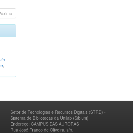
Póximo
eta
na
;
Setor de Tecnologias e Recursos Digitais (STRD) -
Sistema de Bibliotecas da Unilab (Sibiuni)
Endereço: CAMPUS DAS AURORAS
Rua José Franco de Oliveira, s/n,