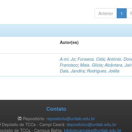
Anterior
1
Autor(es)
A-mi, Jo
;
Fonseca, Cida
;
António, Don
Francisco
;
Maia, Glícia
;
Alcântara, Jaí
Dala, Jandira
;
Rodrigues, Joélia
Contato
Repositório:
repositorio@unilab.edu.br
Depósito de TCCs - Campi Ceará:
depositotcc@unilab.edu.br
pósito de TCCs - Campus Bahia:
bibliotecamales@unilab.edu.br