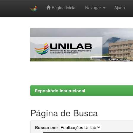
Página inicial
Navegar
Ajuda
Skip
navigation
Repositório Institucional
Página de Busca
Buscar em: