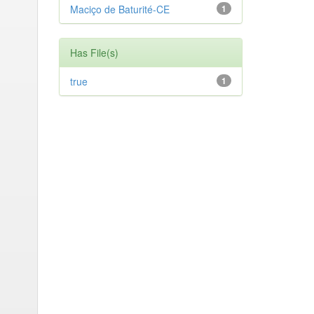
Maciço de Baturité-CE
1
Has File(s)
true
1