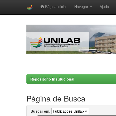
Página inicial
Navegar
Ajuda
Skip
navigation
Repositório Institucional
Página de Busca
Buscar em: