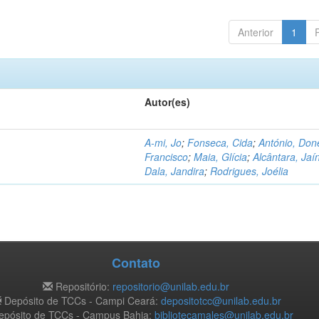
Anterior
1
Autor(es)
A-mi, Jo
;
Fonseca, Cida
;
António, Don
Francisco
;
Maia, Glícia
;
Alcântara, Jaí
Dala, Jandira
;
Rodrigues, Joélia
Contato
Repositório:
repositorio@unilab.edu.br
Depósito de TCCs - Campi Ceará:
depositotcc@unilab.edu.br
pósito de TCCs - Campus Bahia:
bibliotecamales@unilab.edu.br