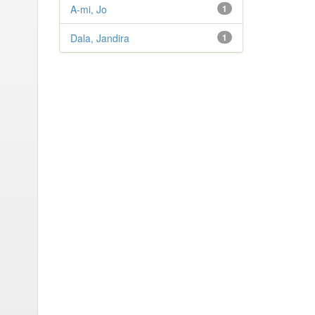
A-mi, Jo
1
Dala, Jandira
1