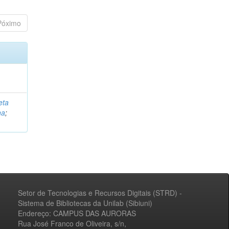
Póximo
eta
na
;
Setor de Tecnologias e Recursos Digitais (STRD) -
Sistema de Bibliotecas da Unilab (Sibiuni)
Endereço: CAMPUS DAS AURORAS
Rua José Franco de Oliveira, s/n,