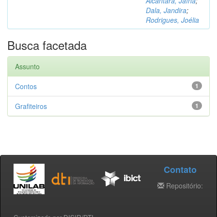
Alcântara, Jaína
;
Dala, Jandira
;
Rodrigues, Joélia
Busca facetada
Assunto
Contos
1
Grafiteiros
1
Contato
Repositório: