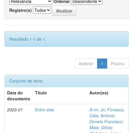
Ordenar
Registro(s)
Resultado 1-1 de 1.
Anterior
1
Póximo
Conjunto de itens:
Data do
Título
Autor(es)
documento
2023-01
Entre elas
A-mi, Jo
;
Fonseca,
Cida
;
António,
Doneta Francisco
;
Maia, Glícia
;