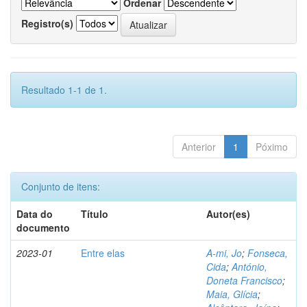
Ordenar
Registro(s)
Resultado 1-1 de 1.
Anterior
1
Póximo
Conjunto de itens:
Data do
Título
Autor(es)
documento
2023-01
Entre elas
A-mi, Jo
;
Fonseca,
Cida
;
António,
Doneta Francisco
;
Maia, Glícia
;