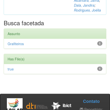
Alcântara, Jaína
;
Dala, Jandira
;
Rodrigues, Joélia
Busca facetada
Assunto
Grafiteiros
1
Has File(s)
true
1
Contato
Repositório: