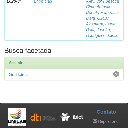
2023-01
Entre elas
A-mi, Jo
;
Fonseca,
Cida
;
António,
Doneta Francisco
;
Maia, Glícia
;
Alcântara, Jaína
;
Dala, Jandira
;
Rodrigues, Joélia
Busca facetada
Assunto
Grafiteiros
1
Contato
Repositório: