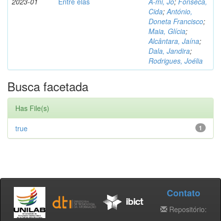
2023-01
Entre elas
A-mi, Jo
;
Fonseca,
Cida
;
António,
Doneta Francisco
;
Maia, Glícia
;
Alcântara, Jaína
;
Dala, Jandira
;
Rodrigues, Joélia
Busca facetada
Has File(s)
true
1
Contato
Repositório: