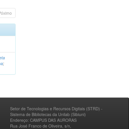
Póximo
eta
na
;
Setor de Tecnologias e Recursos Digitais (STRD) -
Sistema de Bibliotecas da Unilab (Sibiuni)
Endereço: CAMPUS DAS AURORAS
Rua José Franco de Oliveira, s/n,