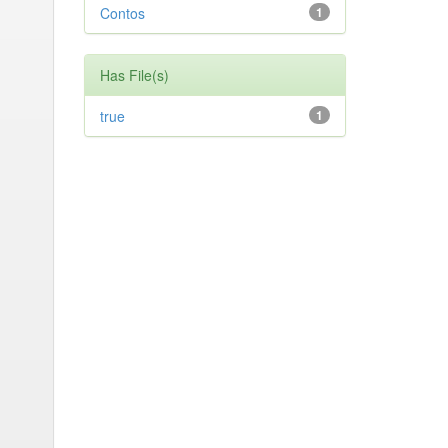
Contos
1
Has File(s)
true
1