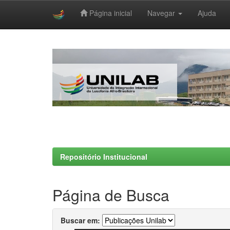
Página inicial
Navegar
Ajuda
Skip
navigation
Repositório Institucional
Página de Busca
Buscar em: