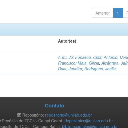
Anterior
1
Autor(es)
A-mi, Jo
;
Fonseca, Cida
;
António, Don
Francisco
;
Maia, Glícia
;
Alcântara, Jaí
Dala, Jandira
;
Rodrigues, Joélia
Contato
Repositório:
repositorio@unilab.edu.br
Depósito de TCCs - Campi Ceará:
depositotcc@unilab.edu.br
pósito de TCCs - Campus Bahia:
bibliotecamales@unilab.edu.br