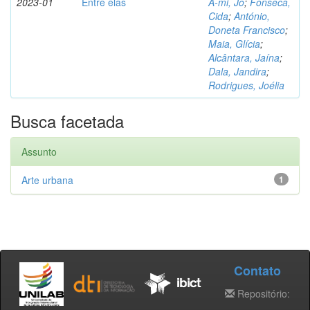
2023-01
Entre elas
A-mi, Jo
;
Fonseca,
Cida
;
António,
Doneta Francisco
;
Maia, Glícia
;
Alcântara, Jaína
;
Dala, Jandira
;
Rodrigues, Joélia
Busca facetada
Assunto
Arte urbana
1
Contato
Repositório: