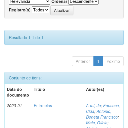
Ordenar
Registro(s)
Resultado 1-1 de 1.
Anterior
1
Póximo
Conjunto de itens:
Data do
Título
Autor(es)
documento
2023-01
Entre elas
A-mi, Jo
;
Fonseca,
Cida
;
António,
Doneta Francisco
;
Maia, Glícia
;