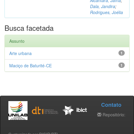
Alcântara, Jaína
;
Dala, Jandira
;
Rodrigues, Joélia
Busca facetada
Assunto
Arte urbana
1
Maciço de Baturité-CE
1
Contato
Repositório: