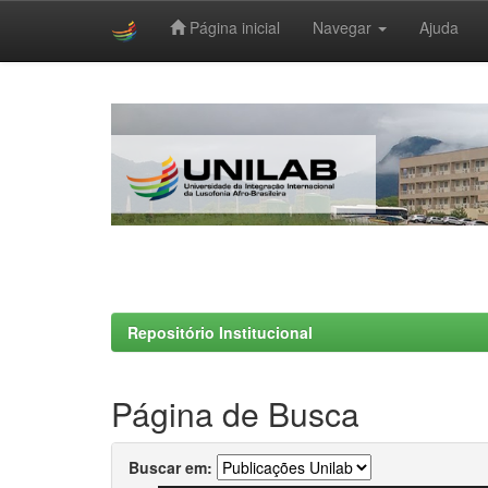
Página inicial
Navegar
Ajuda
Skip
navigation
Repositório Institucional
Página de Busca
Buscar em: