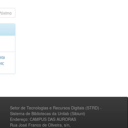
Póximo
eta
na
;
Setor de Tecnologias e Recursos Digitais (STRD) -
Sistema de Bibliotecas da Unilab (Sibiuni)
Endereço: CAMPUS DAS AURORAS
Rua José Franco de Oliveira, s/n,