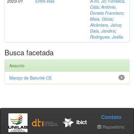
2023-01
Entre elas
A-mi, Jo
;
Fonseca,
Cida
;
António,
Doneta Francisco
;
Maia, Glícia
;
Alcântara, Jaína
;
Dala, Jandira
;
Rodrigues, Joélia
Busca facetada
Assunto
Maciço de Baturité-CE
1
Contato
Repositório: